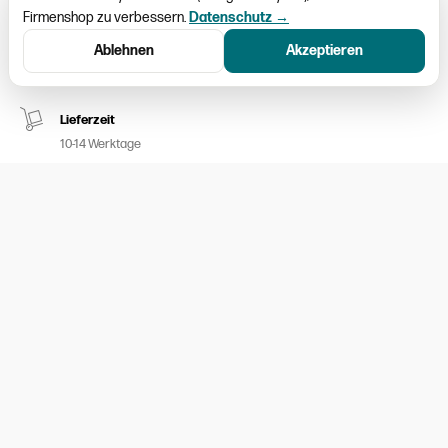
Firmenshop zu verbessern.
Datenschutz →
Schweizweiter Versand
Ablehnen
Akzeptieren
Paketversand CHF 9.50
Lieferzeit
10-14 Werktage
Kein Umtausch möglich
Nur ausgemessene Kleider aufgeschalten
100% sicheres Bezahlen
Twint / MasterCard / Visa