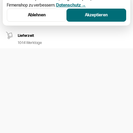
Firmenshop zu verbessern.
Datenschutz →
Schweizweiter Versand
Ablehnen
Akzeptieren
Paketversand CHF 9.50
Lieferzeit
10-14 Werktage
Kein Umtausch möglich
Nur ausgemessene Kleider aufgeschalten
100% sicheres Bezahlen
Twint / MasterCard / Visa