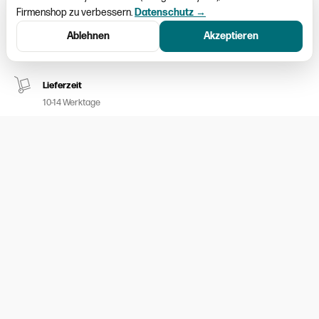
Firmenshop zu verbessern.
Datenschutz →
Schweizweiter Versand
Ablehnen
Akzeptieren
Paketversand CHF 9.50
Lieferzeit
10-14 Werktage
Kein Umtausch möglich
Nur ausgemessene Kleider aufgeschalten
100% sicheres Bezahlen
Twint / MasterCard / Visa