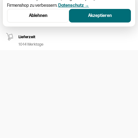
Firmenshop zu verbessern.
Datenschutz →
Schweizweiter Versand
Ablehnen
Akzeptieren
Paketversand CHF 9.50
Lieferzeit
10-14 Werktage
Kein Umtausch möglich
Nur ausgemessene Kleider aufgeschalten
100% sicheres Bezahlen
Twint / MasterCard / Visa