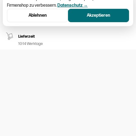
Firmenshop zu verbessern.
Datenschutz →
Schweizweiter Versand
Ablehnen
Akzeptieren
Paketversand CHF 9.50
Lieferzeit
10-14 Werktage
Kein Umtausch möglich
Nur ausgemessene Kleider aufgeschalten
100% sicheres Bezahlen
Twint / MasterCard / Visa