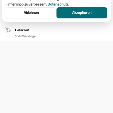
Firmenshop zu verbessern.
Datenschutz →
Schweizweiter Versand
Ablehnen
Akzeptieren
Paketversand CHF 9.50
Lieferzeit
10-14 Werktage
Kein Umtausch möglich
Nur ausgemessene Kleider aufgeschalten
100% sicheres Bezahlen
Twint / MasterCard / Visa