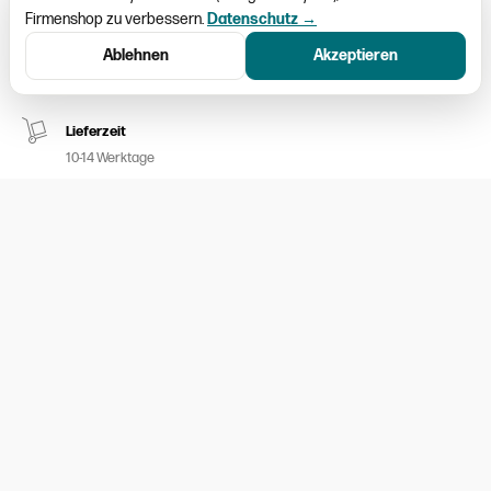
Firmenshop zu verbessern.
Datenschutz →
Schweizweiter Versand
Ablehnen
Akzeptieren
Paketversand CHF 9.50
Lieferzeit
10-14 Werktage
Kein Umtausch möglich
Nur ausgemessene Kleider aufgeschalten
100% sicheres Bezahlen
Twint / MasterCard / Visa