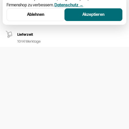
Firmenshop zu verbessern.
Datenschutz →
Schweizweiter Versand
Ablehnen
Akzeptieren
Paketversand CHF 9.50
Lieferzeit
10-14 Werktage
Kein Umtausch möglich
Nur ausgemessene Kleider aufgeschalten
100% sicheres Bezahlen
Twint / MasterCard / Visa