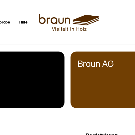
probe
Hilfe
Braun AG