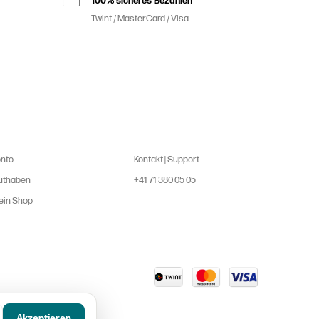
100% sicheres Bezahlen
Twint / MasterCard / Visa
onto
Kontakt | Support
uthaben
+41 71 380 05 05
ein Shop
Akzeptieren