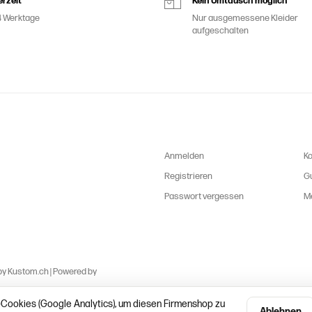
erzeit
Kein Umtausch möglich
4 Werktage
Nur ausgemessene Kleider
aufgeschalten
Anmelden
K
Registrieren
G
Passwort vergessen
M
by
Kustom.ch
| Powered by
-Cookies (Google Analytics), um diesen Firmenshop zu
Ablehnen