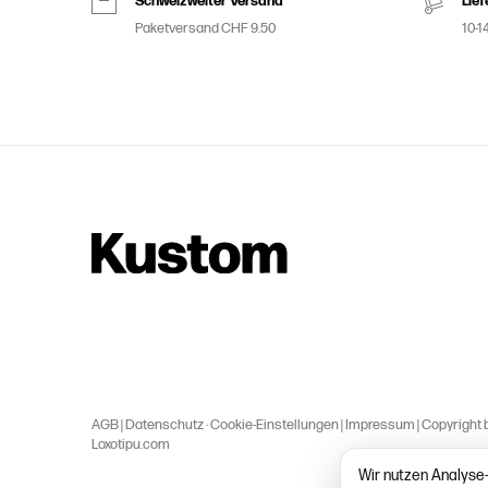
Schweizweiter Versand
Lief
Paketversand CHF 9.50
10-1
AGB
|
Datenschutz
·
Cookie-Einstellungen
|
Impressum
| Copyright 
Loxotipu.com
Wir nutzen Analyse